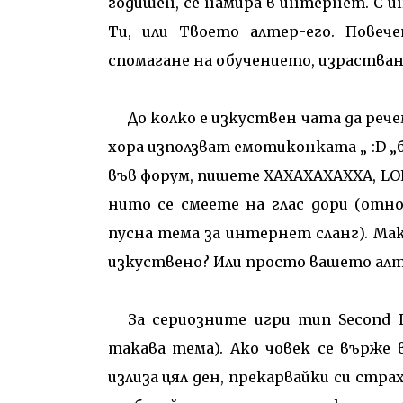
годишен, се намира в интернет. С 
Ти, или Твоето алтер-его. Повеч
спомагане на обучението, израства
До колко е изкуствен чата да реч
хора използват емотиконката „ :D „б
във форум, пишете ХАХАХАХАХХА, LOL,
нито се смеете на глас дори (отн
пусна тема за интернет сланг). Мак
изкуствено? Или просто вашето алтер-
За сериозните игри тип
Second 
такава тема). Ако човек се върже в
излиза цял ден, прекарвайки си стр