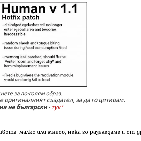
нете за по-голям образ.
е оригиналният създател, за да го цитирам.
ия на български
-
тук*
ота, малко или мнгоо, нека го разгледаме и от д