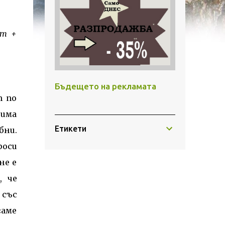
ет +
Бъдещето на рекламата
т по
 има
Етикети
бни.
роси
не е
, че
 със
гаме