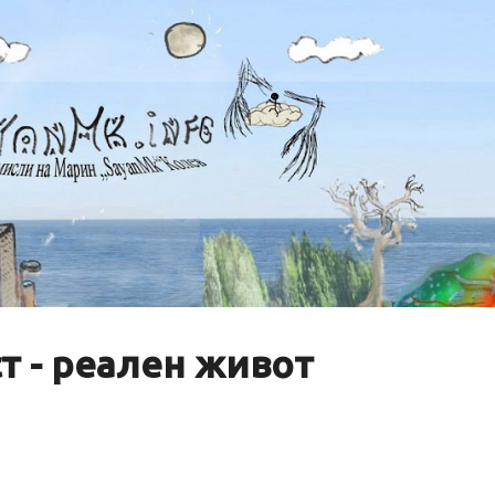
Пропускане към основното съдържание
т - реален живот