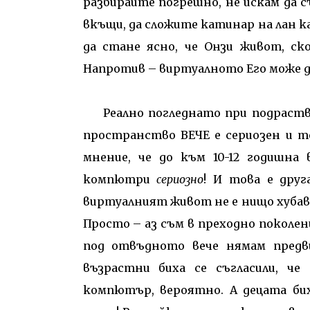
разбирайте погрешно, не искам да с
вкъщи, да сложите катинар на лан к
да стане ясно, че Онзи живот, ск
Напротив – виртуалното Его може д
Реално погледнато при подраст
пространство ВЕЧЕ е сериозен и те
мнение, че до към 10-12 годишна
компютри
сериозно
! И това е друг
виртуалният живот не е нищо хубаво
Просто – аз съм в преходно поколен
под отвъдното вече нямам предв
възрастни биха се съгласили, ч
компютър, вероятно. А децата бих