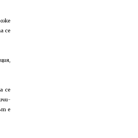
може
а се
ция,
а се
ичи-
ът е