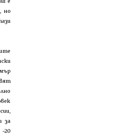
ли е
, но
тази
тите
нски
ймър
свят
ълно
овек
сии,
и за
 ~20