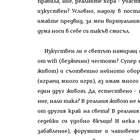
правила, ние, реалните хора - участ
изкуствен? Условно, надолу в пост
имайте предвид, за мен виртуалния
дума носи в себе си такъв смисъл.
Изкуствен ли е светът намиращ с
от wifi (безжични) честоти? Супер п
живот) и съответно нейното оборване
(играещ много игри), аз имам много
един друг живот. Да, естествено - 
ние, нали така? В реалния живот не м
от другия край на света! В реални
седейки си удобно вкъщи! И нека 
забавление), форумите и чатовете