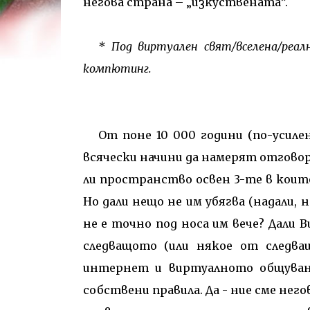
негова страна – „изкуствената”.
* Под виртуален свят/вселена/реа
компютинг.
От поне 10 000 години (по-усиле
всячески начини да намерят отговор
ли пространство освен 3-те в които
Но дали нещо не им убягва (надали, 
не е точно под носа им вече? Дали 
следващото (или някое от следва
интернет и виртуалното общуване
собствени правила. Да - ние сме нег