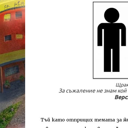
Щрак
За съжаление не знам кой 
Верс
Тъй като отприщих темата за жив