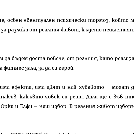
е, освен евентуален психически тормоз, който 
, за разлика от реалния живот, където нещастият
 да бъдем доста повече, от реалния, като реализа
фитнес зала, за да си герой.
има ефекти, има цвят и най-хубавото – могат д
акъв, какъвто човек си реши. Дали ще е във пт
 Орки и Елфи – наш избор. В реалния живот избор