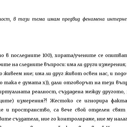
лност, в тази тема имам предвид феномена интерн
но в последните 100), хората/учените се опитва
ите на следните въпроси: има ли други измерения;
 живеем ние; има ли друг живот освен нас, и подо
но така е думата х)), дали отговорът на тези въп
Виртуалната реалност, създадена между другото, 
щите) измерения?! Жестоко се игнорира факта
 и пространство, са вече свой отделен свят
овите създатели, ние го контролираме, ние му нала