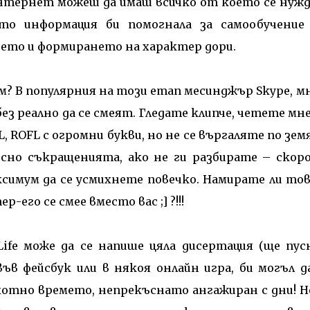
интернет можеш да имаш всичко от което се нуж
ето информация би помогнала за самообучение
нето и формирането на характер дори.
ем? В популярния на този етап месинджър Skype, м
ез реално да се смеят. Гледате клипче, четете мн
 ROFL с огромни букви, но не се въргаляте по зем
осно съкращенията, ако не ги разбирате – скор
симум да се усмихнете повечко. Намирате ли тов
его се смее вместо вас ;] ?!!!
Life
може да се напише цяла дисертация (ще пус
ъв фейсбук или в някоя онлайн игра, би могъл д
ахотно времето, непрекъснато ангажиран с дни! Н