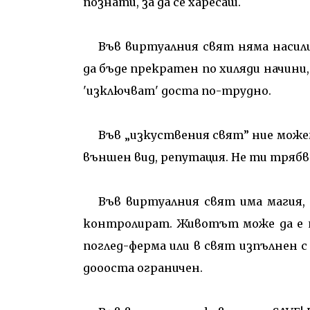
познати, за да се харесаш.
Във виртуалния свят няма насили
да бъде прекратен по хиляди начини
'изключват' доста по-трудно.
Във „изкуствения свят” ние можем
външен вид, репутация. Не ти трябва 
Във виртуалния свят има магия, 
контролират. Животът може да е т
поглед-ферма или в свят изпълнен с
доооста ограничен.