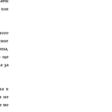
даеш
 или
ного
ение
ята,
о ще
а за
на и
а не
е ме