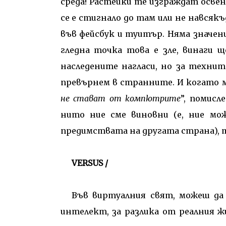
среда! Растейки те изграждат освен с
се е стигнало до там или не навсякъ
във фейсбук и туитър. Няма значени
гледна точка това е зле, винаги щ
наследените нагласи, но за технит
превърнем в странните. И когато м
не стават от компютрите
”, помисл
нито ние сме виновни (е, ние мож
предимствата на другата страна), т
VERSUS /
Във виртуалния свят, можеш да 
интелект, за разлика от реалния 