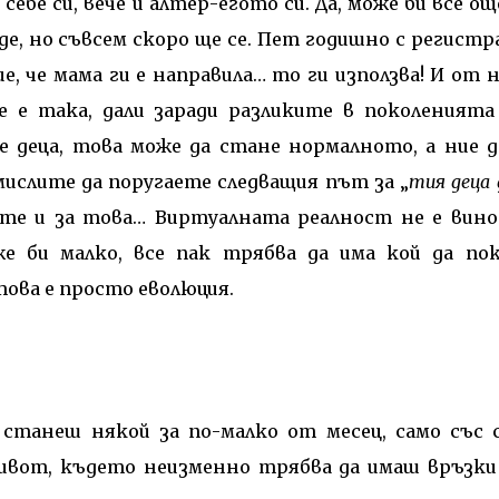
ебе си, вече и алтер-егото си. Да, може би все ощ
де, но съвсем скоро ще се. Пет годишно с регистр
е, че мама ги е направила… то ги използва! И от 
е е така, дали заради разликите в поколенията
е деца, това може да стане нормалното, а ние д
ислите да поругаете следващия път за „
тия деца 
ете и за това… Виртуалната реалност не е вино
е би малко, все пак трябва да има кой да по
ова е просто еволюция.
станеш някой за по-малко от месец, само със 
живот, където неизменно трябва да имаш връзки