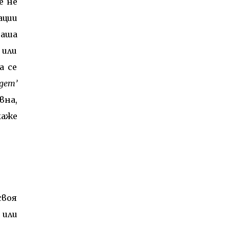
е не
ации
наша
 или
а се
дет’
вна,
каже
своя
 или