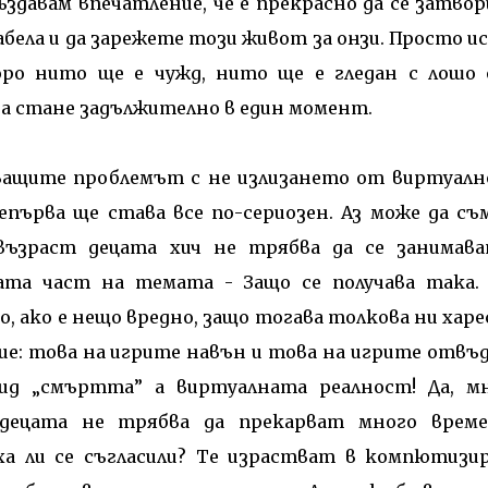
ъздавам впечатление, че е прекрасно да се затво
абела и да зарежете този живот за онзи. Просто и
оро нито ще е чужд, нито ще е гледан с лошо 
а стане задължително в един момент.
ващите проблемът с не излизането от виртуал
първа ще става все по-сериозен. Аз може да съ
 възраст децата хич не трябва да се занимав
ата част на темата - Защо се получава така.
, ако е нещо вредно, защо тогава толкова ни харе
ие: това на игрите навън и това на игрите отвъд
ид „смъртта” а виртуалната реалност! Да, м
е децата не трябва да прекарват много врем
а ли се съгласили? Те израстват в компютизи