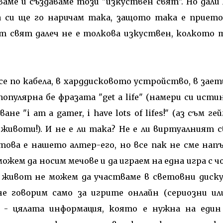
ваме и създаваме този "изкуствен свят". Но дали 
а си ще го наричам така, защото така е прието
т свят далеч не е толкова изкуствен, колкото 
е по кабела, в харддисковото устройство, в зае
опулярна бе фразата "get a life" (намери си исти
 "i am a gamer, i have lots of lifes!" (аз съм ге
 животи!). И не е ли така? Не е ли виртуалният 
това е нашето алтер-его, но все пак не сме нап
ожем да носим мечове и да играем на една игра с ч
я живот не можем да участваме в световни диску
не говорим само за игрите онлайн (сериозни ил
 - цялата информация, която е нужна на един