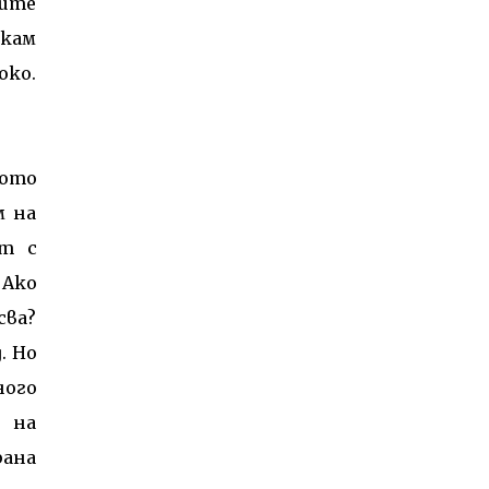
рите
скам
око.
ното
м на
ат с
 Ако
сва?
. Но
ного
е на
рана