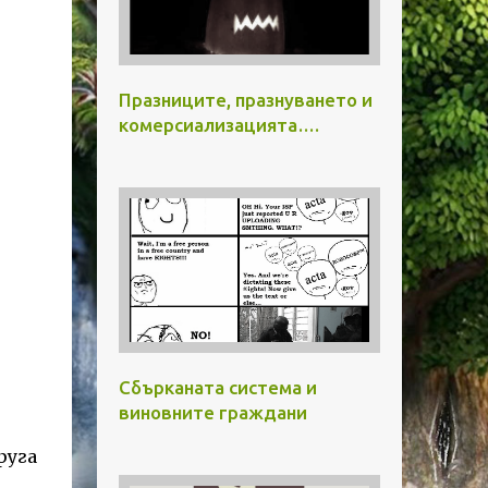
Празниците, празнуването и
комерсиализацията….
Сбърканата система и
виновните граждани
руга