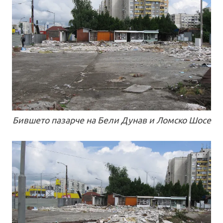
Бившето пазарче на Бели Дунав и Ломско Шосе