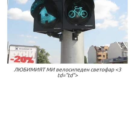
ЛЮБИМИЯТ МИ велосипеден светофар <3
td="td">