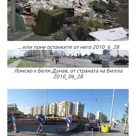
... или поне останките от него 2010_6_28
Ломско х Бели Дунав, от страната на Билла
2010_06_28