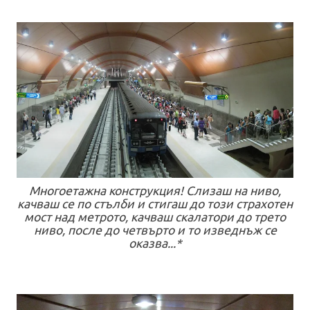
Многоетажна конструкция! Слизаш на ниво,
качваш се по стълби и стигаш до този страхотен
мост над метрото, качваш скалатори до трето
ниво, после до четвърто и то изведнъж се
оказва...*