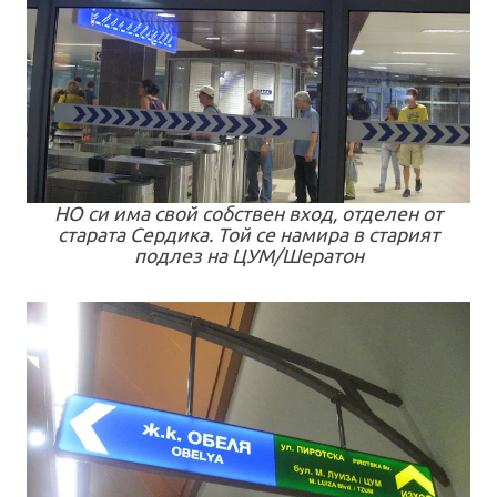
НО си има свой собствен вход, отделен от
старата Сердика. Той се намира в старият
подлез на ЦУМ/Шератон