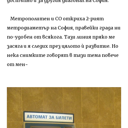
достъпно и за другия диагонал на София.
Метрополитен и СО откриха 2-рият
метродиаметър на София, правейки града ни
по-удобен от всякога. Тази линия пряко ме
засяга и я следих през цялото ѝ развитие. Но
нека снимките говорят в тази тема повече
от мен~