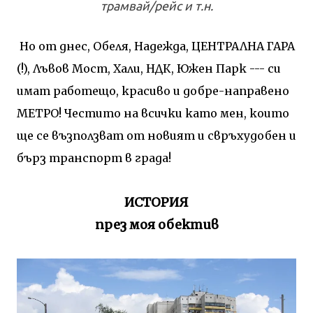
трамвай/рейс и т.н.
Но от днес, Обеля, Надежда, ЦЕНТРАЛНА ГАРА
(!), Лъвов Мост, Хали, НДК, Южен Парк --- си
имат работещо, красиво и добре-направено
МЕТРО! Честито на всички като мен, които
ще се възползват от новият и свръхудобен и
бърз транспорт в града!
ИСТОРИЯ
през моя обектив