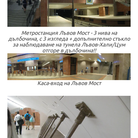
Метростанция Лъвов Мост - 3 нива на
дълбочина, с 3 изгледа + допълнително стъкло
за наблюдаване на тунела Лъвов-Хали/Цум
отгоре в дълбочина!!
Каса-вход на Лъвов Мост