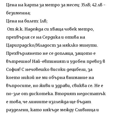
Цена на карта за метро за месец: 35лв; 42 лв -
безименна;
Цена на билет: 1лв;
От ж.к. Надежда си хваща човек метро,
прехвърля се на Сердика и отива на
Цариградско/Младост за няклко минути.
Прехвърлянето не се доплаща, защото е
вътрешно! Най-евтиният и удобен превоз в
София! С нечовешко високи децибели, за
което никой не ми обърна внимание на
въпросите, но живи и здрави, свиква се. Не е
по-зле от дискотека. Вторият недостатък
е това, че линиите изглежда ще бъдат
разделени, като някъде между Сливница и