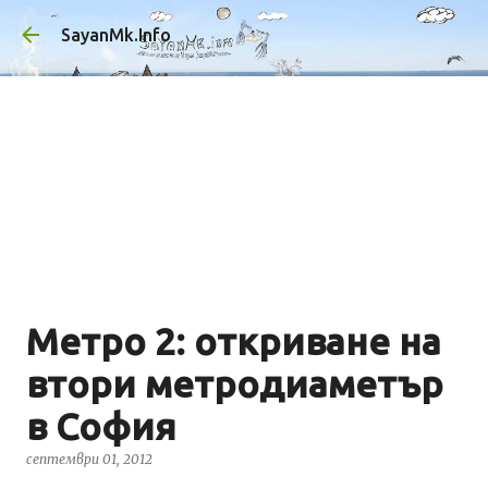
Пропускане към основното съдържан
SayanMk.Info
Метро 2: откриване на
втори метродиаметър
в София
септември 01, 2012