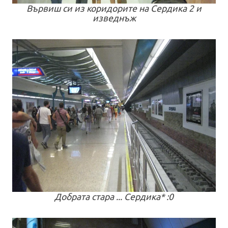
Вървиш си из коридорите на Сердика 2 и
изведнъж
Добрата стара ... Сердика* :0