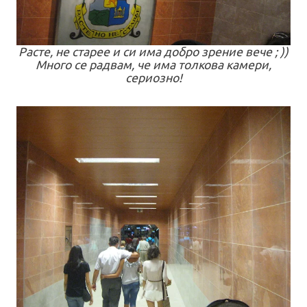
Расте, не старее и си има добро зрение вече ; ))
Много се радвам, че има толкова камери,
сериозно!