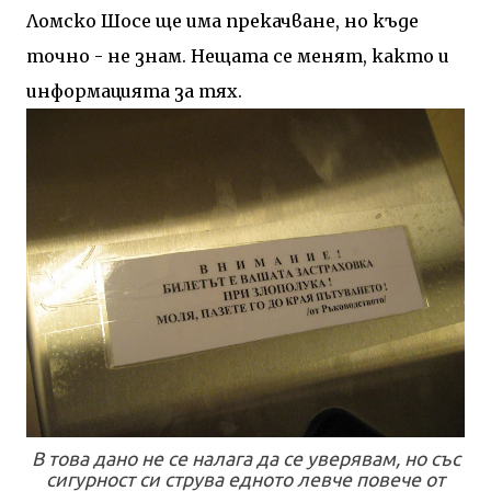
Ломско Шосе ще има прекачване, но къде
точно - не знам. Нещата се менят, както и
информацията за тях.
В това дано не се налага да се уверявам, но със
сигурност си струва едното левче повече от