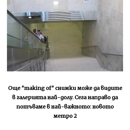
Още "making of" снимки може да видите
в галерията най-долу. Сега направо да
потъваме в най-важното: новото
метро 2