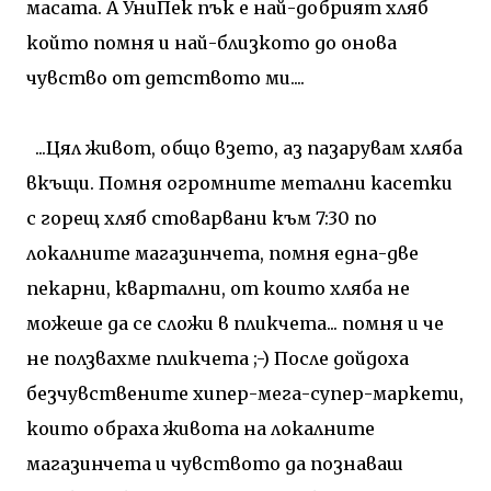
масата. А УниПек пък е най-добрият хляб
който помня и най-близкото до онова
чувство от детството ми....
...Цял живот, общо взето, аз пазарувам хляба
вкъщи. Помня огромните метални касетки
с горещ хляб стоварвани към 7:30 по
локалните магазинчета, помня една-две
пекарни, квартални, от които хляба не
можеше да се сложи в пликчета... помня и че
не ползвахме пликчета ;-) После дойдоха
безчувствените хипер-мега-супер-маркети,
които обраха живота на локалните
магазинчета и чувството да познаваш