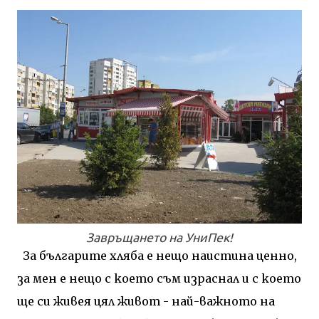
Завръщането на УниПек!
За българите хляба е нещо наистина ценно,
за мен е нещо с което съм израснал и с което
ще си живея цял живот - най-важното на