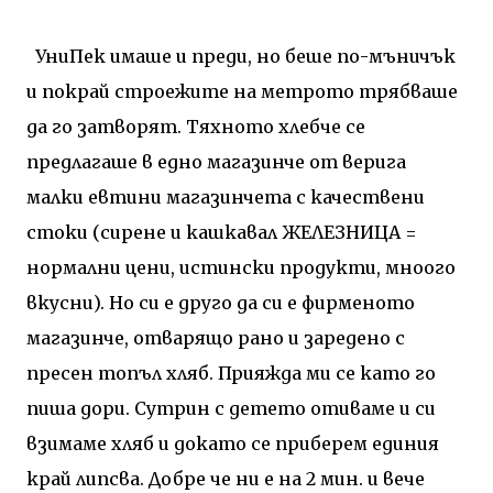
УниПек имаше и преди, но беше по-мъничък
и покрай строежите на метрото трябваше
да го затворят. Тяхното хлебче се
предлагаше в едно магазинче от верига
малки евтини магазинчета с качествени
стоки (сирене и кашкавал ЖЕЛЕЗНИЦА =
нормални цени, истински продукти, мноого
вкусни). Но си е друго да си е фирменото
магазинче, отварящо рано и заредено с
пресен топъл хляб. Прияжда ми се като го
пиша дори. Сутрин с детето отиваме и си
взимаме хляб и докато се приберем единия
край липсва. Добре че ни е на 2 мин. и вече