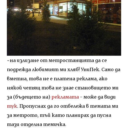
~на излизане от метростанцията да се
подрежда любимият ми хляб! УниПек. Само да
вметна, това не е платена реклама, ако
някой четящ това не знае становището ми
за (бъдещето на)
рекламата
- може да види
тук
. Пропуснах да го отбележа в темата ми
за метрото, тъй като планирах да пусна
тази отделна темичка.