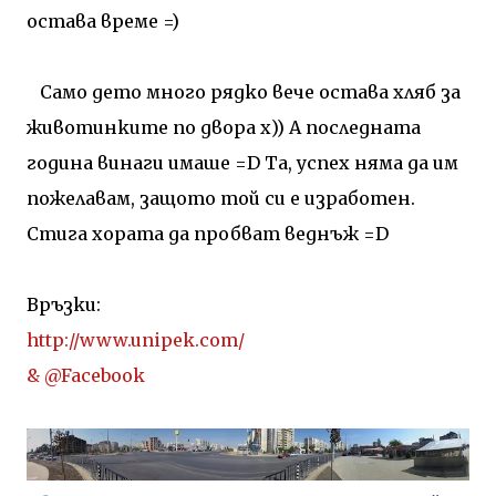
остава време =)
Само дето много рядко вече остава хляб за
животинките по двора х)) А последната
година винаги имаше =D Та, успех няма да им
пожелавам, защото той си е изработен.
Стига хората да пробват веднъж =D
Връзки:
http://www.unipek.com/
& @Facebook