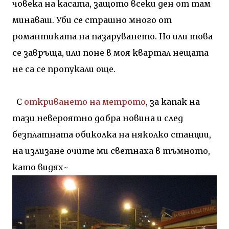
човека на касата, защото всеки ден от там
минаваш. Уби се страшно много от
романтиката на пазаруването. Но или това
се завръща, или поне в моя квартал нещата
не са се пропукали още.
С
откриването на метрото
, за капак на
тази невероятно добра новина и след
безплатната обиколка на няколко станции,
на излизане очите ми светнаха в тъмното,
като видях~