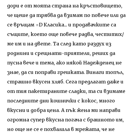
дори е от моята страна на кръстовището,
че щеше да трябва да взимам по повече или да
се връщам =D Класика... и продавачките са
същите, което още повече радва, честитих/
ме им и на двете. Та след като раздух из
роднини и срещнати-приятели, реших да
пусна вече и тема, ако някой Надежденец не
знае, да си поправи грешката. Винаги топъл,
страшно вкусен хляб. Сега предлагат даже и
от тия пакетираните сладки, та си взимаме
последните дни кошнички с кокос, много
вкусни и добра цена. A пък жена ми направи
огромна супер вкусна погача с брашното им,
но още не се е похвалила в мрежата, че не