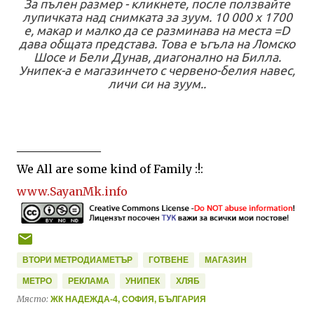
За пълен размер - кликнете, после ползвайте
лупичката над снимката за зуум. 10 000 х 1700
е, макар и малко да се разминава на места =D
дава общата представа. Това е ъгъла на Ломско
Шосе и Бели Дунав, диагонално на Билла.
Унипек-а е магазинчето с червено-белия навес,
личи си на зуум..
_______________
We All are some kind of Family :!:
www.SayanMk.info
ВТОРИ МЕТРОДИАМЕТЪР
ГОТВЕНЕ
МАГАЗИН
МЕТРО
РЕКЛАМА
УНИПЕК
ХЛЯБ
Място:
ЖК НАДЕЖДА-4, СОФИЯ, БЪЛГАРИЯ