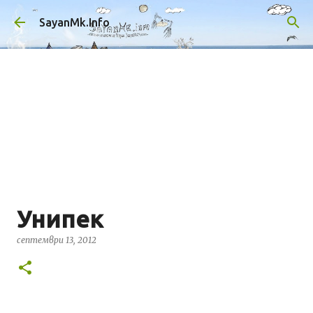
Пропускане към основното съдържание
SayanMk.Info
Унипек
септември 13, 2012