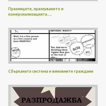
р
Празниците, празнуването и
комерсиализацията….
Сбърканата система и виновните граждани