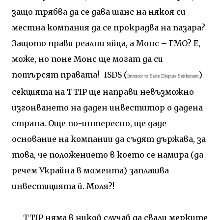
защо трябва да се дава шанс на някоя си
местна компания да се прокрадва на пазара?
Защото прави реални яйца, а Монс – ГМО? Е,
може, но поне Монс ще могат да си
потърсят правата!
ISDS (
)
Investor to State Dispute Settlement
секцията на
TTIP
ще направи невъзможно
изгонването на даден инвеститор о дадена
страна. Още по-интересно, ще даде
основание на компании да съдят държава, за
това, че положението в което се намира (да
речем Украйна в момента) заплашва
инвестицията й. Моля?!
TTIP
няма в никой случай да свали мерките