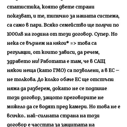
статистика, която двете страни
показват, и те, типично за
нашата система
,
са само в
пари
. Всяко семейство ще получи по
1000лв на година от този договор. Супер. Но
нека се върнем на
някои
* => това са
регулации, от които зависи, да речем,
здравето ни! Работата е там, че в САЩ
някои неща (като ГМО) са позволени, а в ЕС –
не толкова. До колко обаче ЕС ще отстъпи
няма да разберем, докато не се подпише
този договор, защото преговорите не
можело да се водят пред камери. Но това не е
всичко.. най-силната страна на този
договор е часстта за защитата на