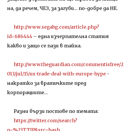
на, да речем, ЧЕЗ, за загуби… по-добре да НЕ.
http://www.segabg.com/article.php?
id=686444
– една изчерпателна статия
какво и защо се пази в тайна.
http://www.theguardian.com/commentisfree/2
013/jul/15/us-trade-deal-with-europe-hype
-
накратко за вратичките пред
корпорациите…
Разни бързи постове по темата:
https://twitter.com/search?
q=%23TTIP&src=hash