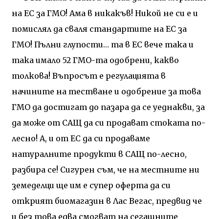
на ЕС за ГМО! Ама в никакъв! Никой не си е и
помислял да сваля стандартите на ЕС за
ГМО! Пълни глупости… та в ЕС вече така и
така имало 52 ГМО-та одобрени, какво
толкова! Въпросът е регулацията в
начините на тестване и одобрение за това
ГМО да достигат до пазара да се уеднакви, за
да може от САЩ да си продават стоката по-
лесно! А, и от ЕС да си продаваме
натуралните продукти в САЩ по-лесно,
разбира се! Сигурен съм, че на местните ни
земеделци ще им е супер оферта да си
открият биомагазин в Лас Вегас, предвид че
и без това едва смогват на сегашните