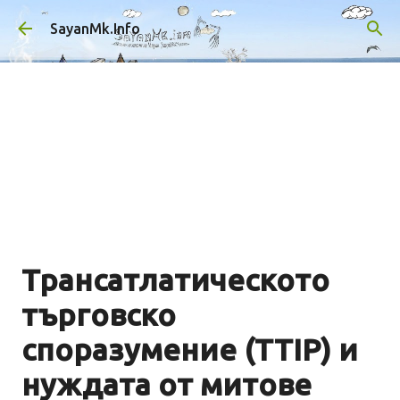
Пропускане към основното съдържание
SayanMk.Info
Трансатлатическото
търговско
споразумение (TTIP) и
нуждата от митове