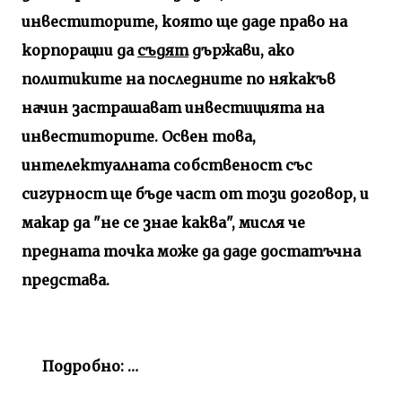
инвеститорите, която ще даде право на
корпорации да
съдят
държави, ако
политиките на последните по някакъв
начин застрашават инвестицията на
инвеститорите. Освен това,
интелектуалната собственост със
сигурност ще бъде част от този договор, и
макар да "не се знае каква", мисля че
предната точка може да даде достатъчна
представа.
Подробно: …