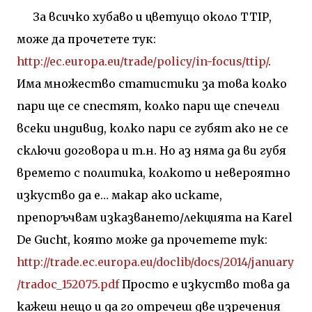
За всичко хубаво и цветущо около
TTIP
,
може да прочетете тук:
http://ec.europa.eu/trade/policy/in-focus/ttip/
.
Има множество статистики за това колко
пари ще се спестят, колко пари ще спечели
всеки индивид, колко пари се губят ако не се
сключи договора и т.н. Но аз няма да ви губя
времето с политика, колкото и невероятно
изкуство да е… макар ако искате,
препоръчвам изказването/лекцията на Karel
De Gucht, която може да прочетете тук:
http://trade.ec.europa.eu/doclib/docs/2014/january
/tradoc_152075.pdf
Просто е изкуство това да
кажеш нещо и да го отречеш две изречения