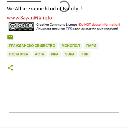
We All are some kind of Family :!:
www.SayanMk.info
ГРАЖДАНСКО ОБЩЕСТВО
МОНОПОЛ
ПАРИ
ПОЛИТИКА
ACTA
PIPA
SOPA
TTIP
К
о
м
е
н