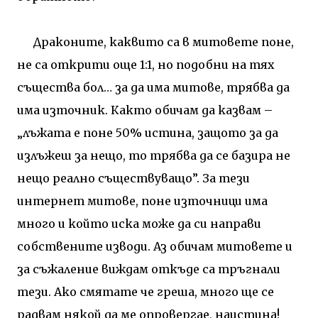
Драконите, каквито са в митовете поне,
не са открити още 1:1, но подобни на тях
същества бол… за да има митове, трябва да
има източник. Както обичам да казвам –
„лъжата е поне 50% истина, защото за да
излъжеш за нещо, то трябва да се базира не
нещо реално съществуващо”. За тези
интернет митове, поне източници има
много и който иска може да си направи
собствените изводи. Аз обичам митовете и
за съжаление виждам откъде са тръгнали
тези. Ако смятате че греша, много ще се
радвам някой да ме опровергае, наистина!