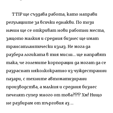
TTIP
ще създава работа, като направи
регулациите за всички еднакви. По този
начин ще се откриват нови работни места,
защото малкия и средния бизнес ще имат
трансатлантически излаз. Не мога да
разбера логиката в тия мисли… ще направят
така, че големите корпорации да могат да се
разраснат няколкократно из чуждестранни
пазари, с техните автоматизирани
производства, а малкия и средния бизнес
печелят супер много от това?!?!? Хм! Нищо
не разбирам от търговия аз …