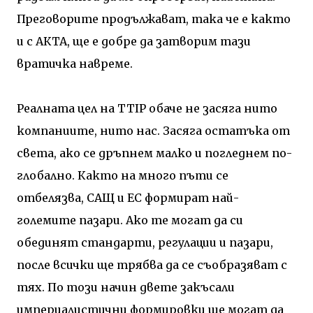
Преговорите продължават, така че е както
и с АКТА, ще е добре да затворим тази
вратичка навреме.
Реалната цел на
TTIP
обаче не засяга нито
компаниите, нито нас. Засяга остатъка от
света, ако се дръпнем малко и погледнем по-
глобално. Както на много пъти се
отбелязва, САЩ и ЕС формират най-
големите пазари. Ако те могат да си
обединят стандарти, регулации и пазари,
после всички ще трябва да се съобразяват с
тях. По този начин двете закъсали
империалистични формировки ще могат да