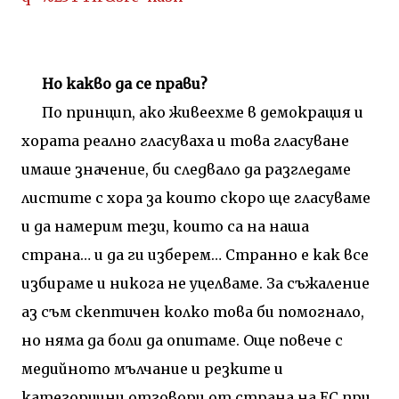
Но какво да се прави?
По принцип, ако живеехме в демокрация и
хората реално гласуваха и това гласуване
имаше значение, би следвало да разгледаме
листите с хора за които скоро ще гласуваме
и да намерим тези, които са на наша
страна… и да ги изберем… Странно е как все
избираме и никога не уцелваме. За съжаление
аз съм скептичен колко това би помогнало,
но няма да боли да опитаме. Още повече с
медийното мълчание и резките и
категорични отговори от страна на ЕС при