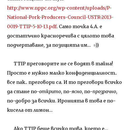
http://www.nppc.org/wp-content/uploads/P-
National-Pork-Producers-Council-USTR-2013-
0019-TTIP-5-10-13.pdf
. Само точка 4.А. е
достатъчно красноречива с цялото това
подчертаване, за позицията им… =))
TTIP
преговорите
не се водят в тайна!
Просто е нужно малко конфиденциалност..
все пак.. преговори са. И то преговори всичко
да стане по-
открито
, по-
ясно
, по-
прозрачно
,
по-добро за всички. Иронията в това е по-
кисела от лимон…
Ако
TTIP
беше всичко това, което е…