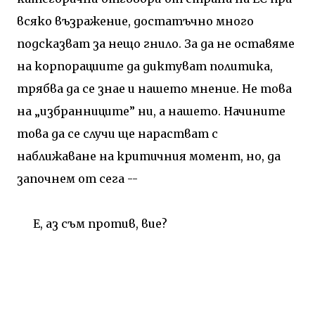
всяко възражение, достатъчно много
подсказват за нещо гнило. За да не оставяме
на корпорациите да диктуват политика,
трябва да се знае и нашето мнение. Не това
на „избранниците” ни, а нашето. Начините
това да се случи ще нарастват с
наближаване на критичния момент, но, да
започнем от сега --
Е, аз съм против, вие?
_______________