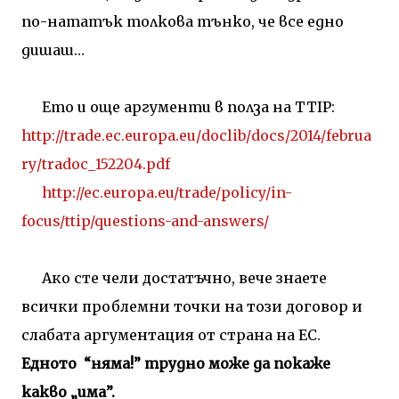
по-нататък толкова тънко, че все едно
дишаш…
Ето и още аргументи в полза на
TTIP
:
http
://
trade
.
ec
.
europa
.
eu
/
doclib
/
docs
/2014/
februa
ry
/
tradoc
_152204.
pdf
http://ec.europa.eu/trade/policy/in-
focus/ttip/questions-and-answers/
Ако сте чели достатъчно, вече знаете
всички проблемни точки на този договор и
слабата аргументация от страна на ЕС.
Едното
“
няма!” трудно може да покаже
какво „има”.