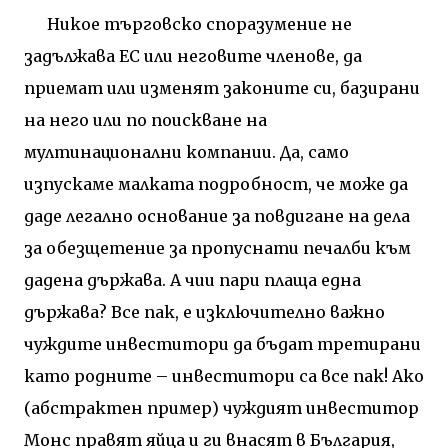
Никое търговско споразумение не
задължава ЕС или неговите членове, да
приемат или изменят законите си, базирани
на него или по поискване на
мултинационални компании. Да, само
изпускаме малката подробност, че може да
даде легално основание за повдигане на дела
за обезщетение за пропуснати печалби към
дадена държава. А чии пари плаща една
държава? Все пак, е изключително важно
чуждите инвеститори да бъдат третирани
като родните – инвеститори са все пак! Ако
(абстрактен пример) чуждият инвеститор
Монс правят яйца и ги внасят в България,