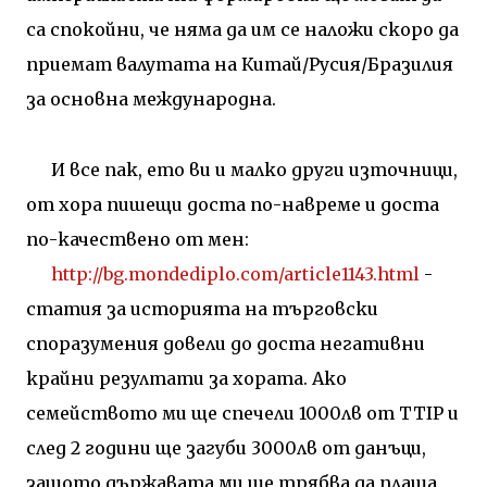
са спокойни, че няма да им се наложи скоро да
приемат валутата на Китай/Русия/Бразилия
за основна международна.
И все пак, ето ви и малко други източници,
от хора пишещи доста по-навреме и доста
по-качествено от мен:
http://bg.mondediplo.com/article1143.html
-
статия за историята на търговски
споразумения довели до доста негативни
крайни резултати за хората. Ако
семейството ми ще спечели 1000лв от
TTIP
и
след 2 години ще загуби 3000лв от данъци,
защото държавата ми ще трябва да плаща