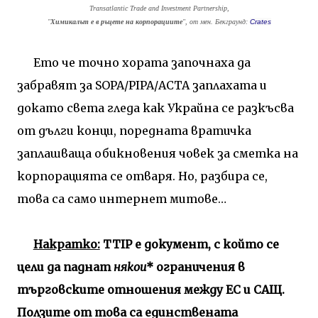
Transatlantic Trade and Investment Partnership,
"
Химикалът е в ръцете на корпорациите
", от мен.
Бекграунд:
Crates
Ето че точно хората започнаха да
забравят за
SOPA
/
PIPA
/
ACTA
заплахата и
докато света гледа как Украйна се разкъсва
от дълги конци, поредната вратичка
заплашваща обикновения човек за сметка на
корпорацията се отваря. Но, разбира се,
това са само интернет митове…
Накратко:
TTIP
е документ, с който се
цели да паднат
някои
* ограничения в
търговските отношения между ЕС и САЩ.
Ползите от това са единствената