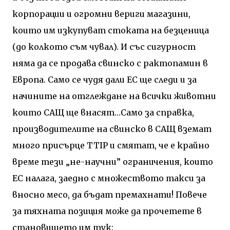
корпорации и огромни вериги магазини,
които им изкупуват стоката на безценица
(до колкото съм чувал). И със сигурност
няма да се продава свинско с рактопамин в
Европа. Само се чудя дали ЕС ще следи и за
начините на отглеждане на всички животни
които САЩ ще внасят…Само за справка,
производителите на свинско в САЩ вземат
много присърце
TTIP
и смятат, че е крайно
време тези „не-научни” ограничения, които
ЕС налага, заедно с множеството такси за
вносно месо, да бъдат премахнати! Повече
за тяхната позиция може да прочетете в
становището им тук: