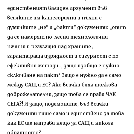
единственият валиден аргумент във
всичките им категорични и пълни с
думичките „не” и „факти” документи: „опит
да се намерят по-лесни технологични
начини и регулация над храните ,
гарантираща изрядност и сигурност с по-
ефективни методи..., защо изобщо е нужно
сключване на пакт? Защо е нужно да е само
между САЩ и ЕС? Ако всички бяха толкова
доброжелателни, защо това се прави ЧАК
СЕГА?! И защо, подемоните, във всички
документи пише само и единствено за това
как ЕС ще направи нещо за САЩ и никога
обратното?